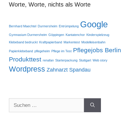
Worte, Worte, nichts als Worte
Google
Bernhard Maechtel
Durmersheim
Entrümpelung
Gymnasium Durmersheim
Göppingen
Kantatenchor
Kinderspielzeug
Klebeband bedruckt
Kraftpapierband
Markentest
Modelleisenbahn
Pflegejobs Berlin
Papierklebeband
pflegeheim
Pflege im Test
Produkttest
renafan
Starterpackung
Stuttgart
Web story
Wordpress
Zahnarzt Spandau