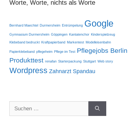
Worte, Worte, nichts als Worte
Google
Bernhard Maechtel
Durmersheim
Entrümpelung
Gymnasium Durmersheim
Göppingen
Kantatenchor
Kinderspielzeug
Klebeband bedruckt
Kraftpapierband
Markentest
Modelleisenbahn
Pflegejobs Berlin
Papierklebeband
pflegeheim
Pflege im Test
Produkttest
renafan
Starterpackung
Stuttgart
Web story
Wordpress
Zahnarzt Spandau