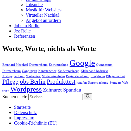
Jobsuche
Musik für Websites
Virtueller Nachlaß
Angebot anfordern
Jobs in Berlin
Jez Relle
Referenzen
Worte, Worte, nichts als Worte
Google
Bernhard Maechtel
Durmersheim
Entrümpelung
Gymnasium
Durmersheim
Göppingen
Kantatenchor
Kinderspielzeug
Klebeband bedruckt
Kraftpapierband
Markentest
Modelleisenbahn
Papierklebeband
pflegeheim
Pflege im Test
Pflegejobs Berlin
Produkttest
renafan
Starterpackung
Stuttgart
Web
Wordpress
Zahnarzt Spandau
story
Suchen nach:
Startseite
Datenschutz
Impressum
Cookie-Richtlinie (EU)