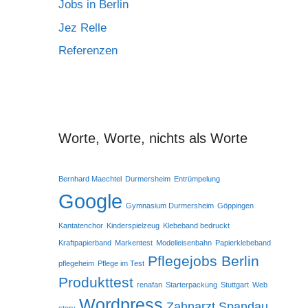
Jobs in Berlin
Jez Relle
Referenzen
Worte, Worte, nichts als Worte
Bernhard Maechtel
Durmersheim
Entrümpelung
Google
Gymnasium Durmersheim
Göppingen
Kantatenchor
Kinderspielzeug
Klebeband bedruckt
Kraftpapierband
Markentest
Modelleisenbahn
Papierklebeband
Pflegejobs Berlin
pflegeheim
Pflege im Test
Produkttest
renafan
Starterpackung
Stuttgart
Web
Wordpress
Zahnarzt Spandau